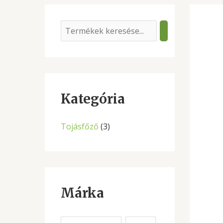
S
e
a
r
c
Kategória
h
Tojásfőző
(3)
Márka