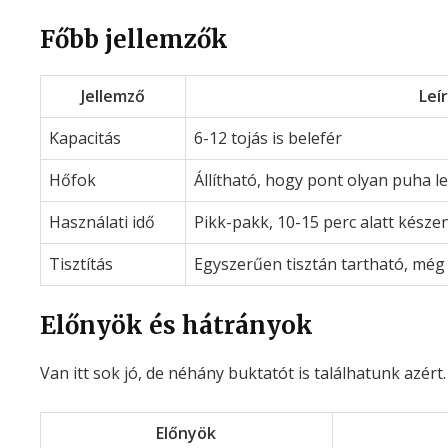
Főbb jellemzők
Jellemző
Leí
Kapacitás
6-12 tojás is belefér
Hőfok
Állítható, hogy pont olyan puha l
Használati idő
Pikk-pakk, 10-15 perc alatt késze
Tisztítás
Egyszerűen tisztán tartható, még 
Előnyök és hátrányok
Van itt sok jó, de néhány buktatót is találhatunk azért.
Előnyök