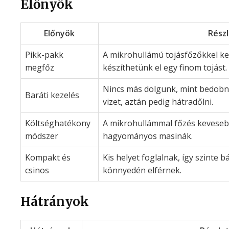
Előnyök
Előnyök
Rész
Pikk-pakk
A mikrohullámú tojásfőzőkkel ke
megfőz
készíthetünk el egy finom tojást.
Nincs más dolgunk, mint bedobni 
Baráti kezelés
vizet, aztán pedig hátradőlni.
Költséghatékony
A mikrohullámmal főzés kevesebb
módszer
hagyományos masinák.
Kompakt és
Kis helyet foglalnak, így szinte
csinos
könnyedén elférnek.
Hátrányok