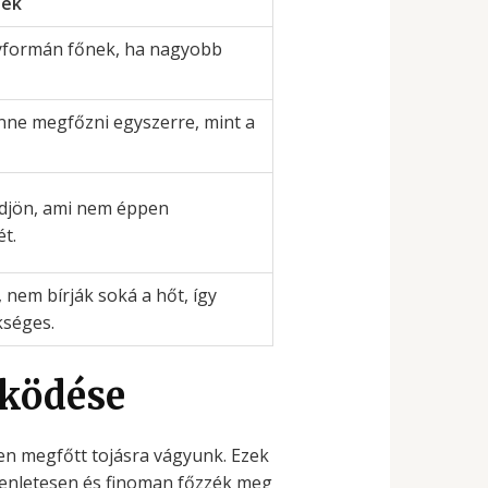
tek
gyformán főnek, ha nagyobb
nne megfőzni egyszerre, mint a
ödjön, ami nem éppen
t.
nem bírják soká a hőt, így
kséges.
űködése
en megfőtt tojásra vágyunk. Ezek
enletesen és finoman főzzék meg