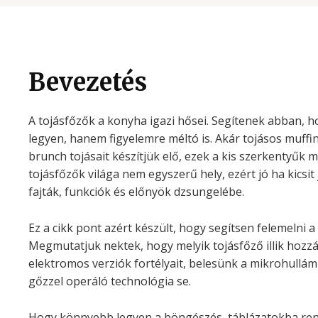
Bevezetés
A tojásfőzők a konyha igazi hősei. Segítenek abban, ho
legyen, hanem figyelemre méltó is. Akár tojásos muffi
brunch tojásait készítjük elő, ezek a kis szerkentyűk m
tojásfőzők világa nem egyszerű hely, ezért jó ha kics
fajták, funkciók és előnyök dzsungelébe.
Ez a cikk pont azért készült, hogy segítsen felemelni a
Megmutatjuk nektek, hogy melyik tojásfőző illik hozzá
elektromos verziók fortélyait, belesünk a mikrohullá
gőzzel operáló technológia se.
Hogy könnyebb legyen a böngészés, táblázatokba ren