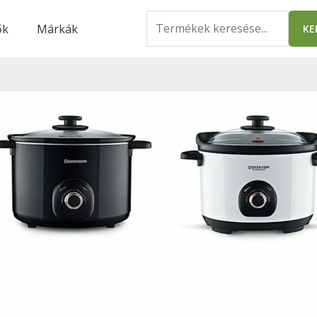
Search
ők
Márkák
KE
for: