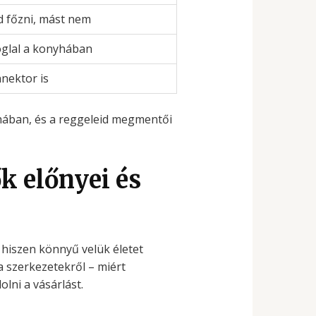
d főzni, mást nem
foglal a konyhában
nektor is
nyhában, és a reggeleid megmentői
k előnyei és
iszen könnyű velük életet
a szerkezetekről – miért
lni a vásárlást.