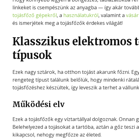
linkeket is csempészünk az anyagba — így akár további
tojásfőző gépekről
, a
használatukról
, valamint a
vásár
és ismerjétek meg a tojásfőzők érdekes világát!
Klasszikus elektromos t
típusok
Ezek nagy sztárok, ha otthon tojást akarunk főzni. Eg
rengeteg típust találunk belőlük, hogy mindenki rátalá
tojásfőzéshez készültek, így leveszik a terhet a vállunk
Működési elv
Ezek a tojásfőzők egy víztartállyal dolgoznak. Onnan g
Belehelyezed a tojásokat a tartóba, aztán a gőz teszi a
kikapcsol, nehogy megfőzze az életed.