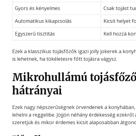
Gyors és kényelmes
Csak tojást tu
Automatikus kikapcsolás
Kicsit helyet 
Egyszerű tisztítás
Kell hozzá kon
Ezek a klasszikus tojásfőzők igazi jolly jokerek a ko
is lehetnek, ha tökéletesre főtt tojásra vágysz.
Mikrohullámú tojásfőző
hátrányai
Ezek nagy népszerűségnek örvendenek a konyhában, h
lehelni a reggelibe. Jöjjön néhány érdekesség ezekről 
szeretjük és mikor érdemes kicsit alaposabban átgondo