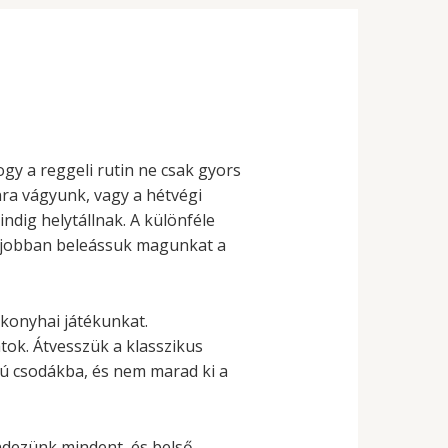
gy a reggeli rutin ne csak gyors
nra vágyunk, vagy a hétvégi
indig helytállnak. A különféle
it jobban beleássuk magunkat a
 konyhai játékunkat.
tok. Átvesszük a klasszikus
mú csodákba, és nem marad ki a
dezünk mindent, és belső