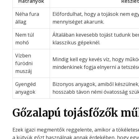
Hátrányok
Részle
Néha fura
Előfordulhat, hogy a tojások nem e
állag
mennyiséget akarunk.
Nem túl
Általában kevesebb tojást tudunk be
mohó
klasszikus gépeknél.
Vízben
Mindig kell egy kevés víz, hogy műk
fürödni
mindenkinek fogja elnyerni a tetszésé
muszáj
Gyengéd
Bizonyos anyagok, amiből készülnek, 
anyagok
hosszabb távon némi óvatosság szü
Gőzalapú tojásfőzők m
Ezek igazi megmentők reggelente, amikor a tökéletes
a kütyük gőzt használnak annak érdekében, hogy egy