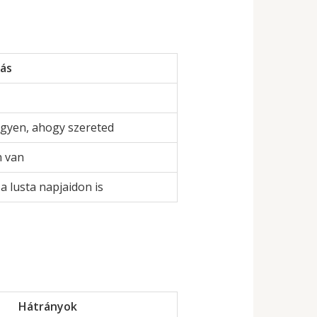
rás
egyen, ahogy szereted
n van
a lusta napjaidon is
Hátrányok