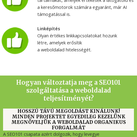
tartalmakat, amelyek értékesek a látogatóid és
a keresőmotorok számára egyaránt, már AI
támogatással is.
Linképítés
Olyan értékes linkkapcsolatokat hozunk
létre, amelyek erősítik
a weboldalad hitelességét.
Hogyan változtatja meg a SEO101
szolgáltatása a weboldalad
teljesítményét?
HOSSZÚ TÁVÚ MEGOLDÁST KINÁLUNK!
MINDEN PROJEKTET EGYEDILEG KEZELÜNK
MEGNÖVELJÜK A WEBOLDALAD ORGANIKUS
FORGALMÁT
A SEO101 csapata azért dolgozik, hogy levegye