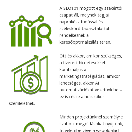
A SEO101 mögött egy szakértői
csapat áll, melynek tagjai
naprakész tudással és
széleskörű tapasztalattal
rendelkeznek a
keresőoptimalizálás terén.
Ott és akkor, amikor szükséges,
a fizetett hirdetésekkel
kombináljuk a
marketingstratégiádat, amikor
lehetséges, akkor AI
automatizációkat vezetünk be –
ez is része a holisztikus
szemléletnek.
Minden projektünknél személyre
szabott megoldásokat nyújtunk,
figyelembe véve a weboldalad