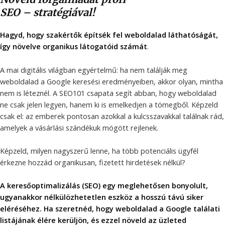
SEO – stratégiával!
Hagyd, hogy szakértők építsék fel
weboldalad láthatóságát,
így
növelve organikus látogatóid számát
.
A mai digitális világban egyértelmű: ha nem találják meg
weboldalad a Google keresési eredményeiben, akkor olyan, mintha
nem is léteznél. A SEO101 csapata segít abban, hogy weboldalad
ne csak jelen legyen, hanem ki is emelkedjen a tömegből. Képzeld
csak el: az emberek pontosan azokkal a kulcsszavakkal találnak rád,
amelyek a vásárlási szándékuk mögött rejlenek.
Képzeld, milyen nagyszerű lenne, ha több potenciális ügyfél
érkezne hozzád organikusan, fizetett hirdetések nélkül?
A keresőoptimalizálás (SEO) egy meglehetősen bonyolult,
ugyanakkor nélkülözhetetlen eszköz a hosszú távú siker
eléréséhez. Ha szeretnéd, hogy weboldalad a Google találati
listájának élére
kerüljön, és ezzel növeld az üzleted