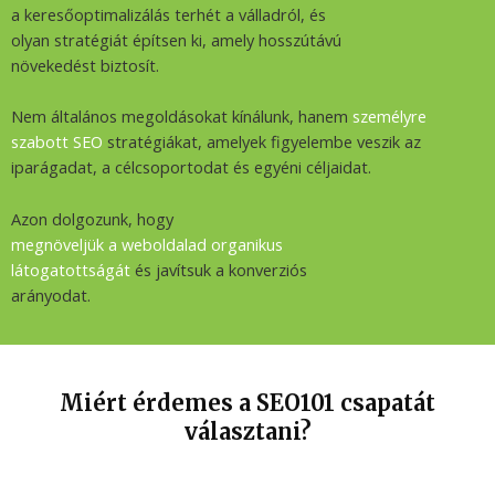
a keresőoptimalizálás terhét a válladról, és
olyan stratégiát építsen ki, amely hosszútávú
növekedést biztosít.
Nem általános megoldásokat kínálunk, hanem
személyre
szabott SEO
stratégiákat, amelyek figyelembe veszik az
iparágadat, a célcsoportodat és egyéni céljaidat.
Azon dolgozunk, hogy
megnöveljük a weboldalad organikus
látogatottságát
és javítsuk a konverziós
arányodat.
Miért érdemes a SEO101 csapatát
választani?