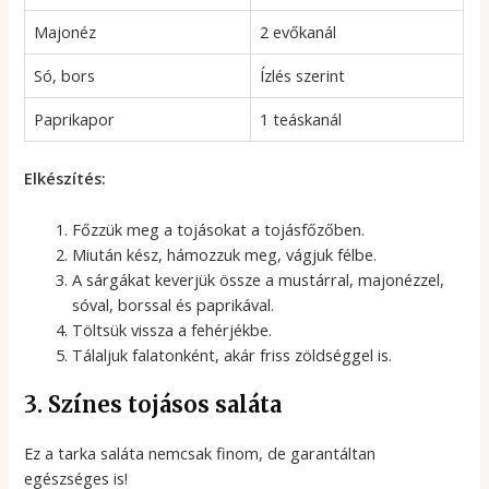
Majonéz
2 evőkanál
Só, bors
Ízlés szerint
Paprikapor
1 teáskanál
Elkészítés:
Főzzük meg a tojásokat a tojásfőzőben.
Miután kész, hámozzuk meg, vágjuk félbe.
A sárgákat keverjük össze a mustárral, majonézzel,
sóval, borssal és paprikával.
Töltsük vissza a fehérjékbe.
Tálaljuk falatonként, akár friss zöldséggel is.
3. Színes tojásos saláta
Ez a tarka saláta nemcsak finom, de garantáltan
egészséges is!