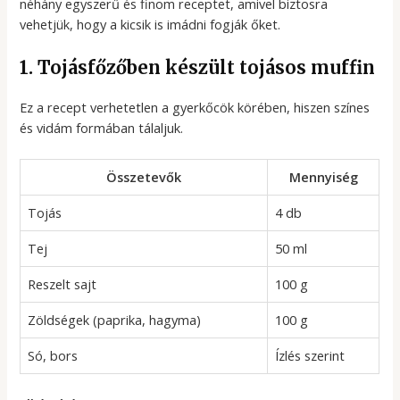
néhány egyszerű és finom receptet, amivel biztosra
vehetjük, hogy a kicsik is imádni fogják őket.
1. Tojásfőzőben készült tojásos muffin
Ez a recept verhetetlen a gyerkőcök körében, hiszen színes
és vidám formában tálaljuk.
Összetevők
Mennyiség
Tojás
4 db
Tej
50 ml
Reszelt sajt
100 g
Zöldségek (paprika, hagyma)
100 g
Só, bors
Ízlés szerint