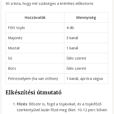
Itt a lista, hogy mit szükséges a krémhez előkotorni:
Hozzávalók
Mennyiség
Főtt tojás
4 db
Majonéz
3 kanál
Mustár
1 kanál
Só
Ízlés szerint
Bors
Ízlés szerint
Petrezselyem (ha van otthon)
1 kanál, apróra vágva
Elkészítési útmutató
Főzés
: Először is, fogd a tojásokat, és a tojásfőző
szerkentyűvel lazán főzd meg őket. 10-12 perc bőven