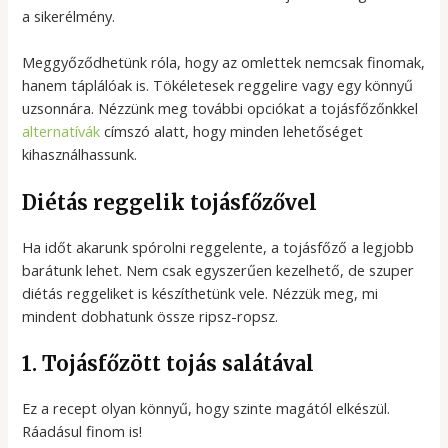
a sikerélmény.
Meggyőződhetünk róla, hogy az omlettek nemcsak finomak,
hanem táplálóak is. Tökéletesek reggelire vagy egy könnyű
uzsonnára. Nézzünk meg további opciókat a tojásfőzőnkkel
alternatívák
címszó alatt, hogy minden lehetőséget
kihasználhassunk.
Diétás reggelik tojásfőzővel
Ha időt akarunk spórolni reggelente, a tojásfőző a legjobb
barátunk lehet. Nem csak egyszerűen kezelhető, de szuper
diétás reggeliket is készíthetünk vele. Nézzük meg, mi
mindent dobhatunk össze ripsz-ropsz.
1. Tojásfőzött tojás salátával
Ez a recept olyan könnyű, hogy szinte magától elkészül.
Ráadásul finom is!