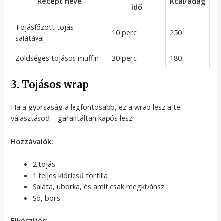
Recept neve
Kcal/adag
idő
Tojásfőzött tojás
10 perc
250
salátával
Zöldséges tojásos muffin
30 perc
180
3. Tojásos wrap
Ha a gyorsaság a legfontosabb, ez a wrap lesz a te
választásod – garantáltan kapós lesz!
Hozzávalók:
2 tojás
1 teljes kiőrlésű tortilla
Saláta, uborka, és amit csak megkívánsz
Só, bors
Elkészítés: