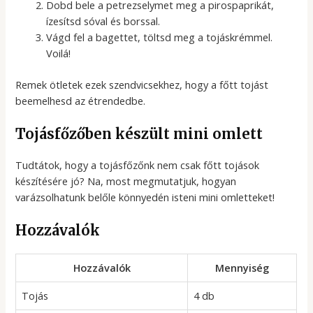
Dobd bele a petrezselymet meg a pirospaprikát,
ízesítsd sóval és borssal.
Vágd fel a bagettet, töltsd meg a tojáskrémmel.
Voilá!
Remek ötletek ezek szendvicsekhez, hogy a főtt tojást
beemelhesd az étrendedbe.
Tojásfőzőben készült mini omlett
Tudtátok, hogy a tojásfőzőnk nem csak főtt tojások
készítésére jó? Na, most megmutatjuk, hogyan
varázsolhatunk belőle könnyedén isteni mini omletteket!
Hozzávalók
Hozzávalók
Mennyiség
Tojás
4 db