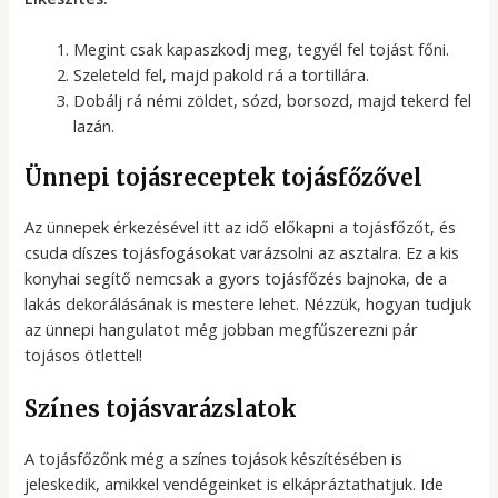
Megint csak kapaszkodj meg, tegyél fel tojást főni.
Szeleteld fel, majd pakold rá a tortillára.
Dobálj rá némi zöldet, sózd, borsozd, majd tekerd fel
lazán.
Ünnepi tojásreceptek tojásfőzővel
Az ünnepek érkezésével itt az idő előkapni a tojásfőzőt, és
csuda díszes tojásfogásokat varázsolni az asztalra. Ez a kis
konyhai segítő nemcsak a gyors tojásfőzés bajnoka, de a
lakás dekorálásának is mestere lehet. Nézzük, hogyan tudjuk
az ünnepi hangulatot még jobban megfűszerezni pár
tojásos ötlettel!
Színes tojásvarázslatok
A tojásfőzőnk még a színes tojások készítésében is
jeleskedik, amikkel vendégeinket is elkápráztathatjuk. Ide