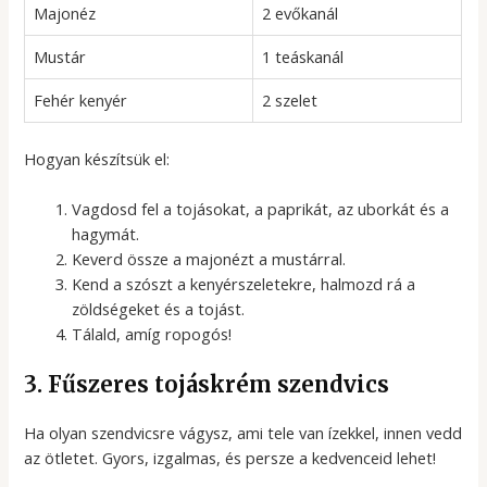
Majonéz
2 evőkanál
Mustár
1 teáskanál
Fehér kenyér
2 szelet
Hogyan készítsük el:
Vagdosd fel a tojásokat, a paprikát, az uborkát és a
hagymát.
Keverd össze a majonézt a mustárral.
Kend a szószt a kenyérszeletekre, halmozd rá a
zöldségeket és a tojást.
Tálald, amíg ropogós!
3. Fűszeres tojáskrém szendvics
Ha olyan szendvicsre vágysz, ami tele van ízekkel, innen vedd
az ötletet. Gyors, izgalmas, és persze a kedvenceid lehet!