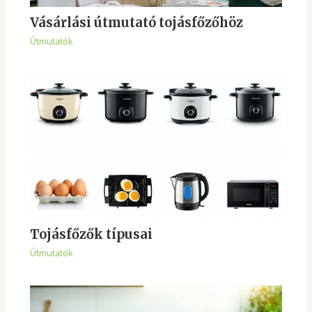
Vásárlási útmutató tojásfőzőhöz
Útmutatók
Tojásfőzők típusai
Útmutatók