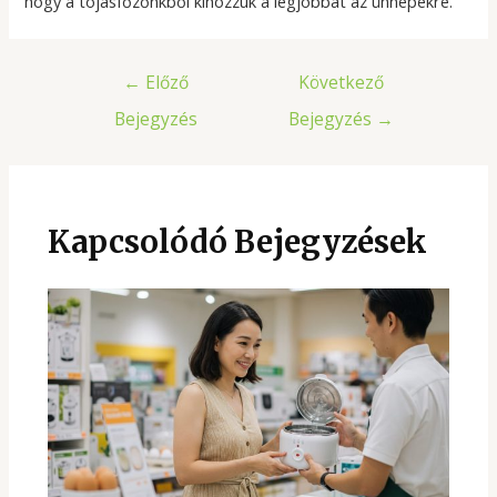
hogy a tojásfőzőnkből kihozzuk a legjobbat az ünnepekre.
Bejegyzés
←
Előző
Következő
navigáció
Bejegyzés
Bejegyzés
→
Kapcsolódó Bejegyzések