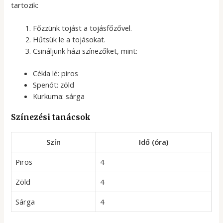
tartozik:
Főzzünk tojást a tojásfőzővel.
Hűtsük le a tojásokat.
Csináljunk házi színezőket, mint:
Cékla lé: piros
Spenót: zöld
Kurkuma: sárga
Színezési tanácsok
Szín
Idő (óra)
Piros
4
Zöld
4
Sárga
4