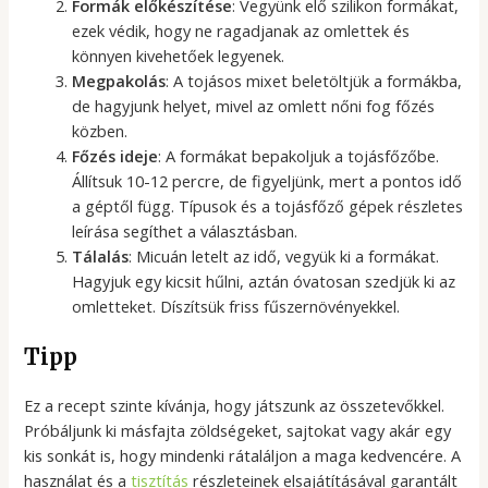
Formák előkészítése
: Vegyünk elő szilikon formákat,
ezek védik, hogy ne ragadjanak az omlettek és
könnyen kivehetőek legyenek.
Megpakolás
: A tojásos mixet beletöltjük a formákba,
de hagyjunk helyet, mivel az omlett nőni fog főzés
közben.
Főzés ideje
: A formákat bepakoljuk a tojásfőzőbe.
Állítsuk 10-12 percre, de figyeljünk, mert a pontos idő
a géptől függ. Típusok és a tojásfőző gépek részletes
leírása segíthet a választásban.
Tálalás
: Micuán letelt az idő, vegyük ki a formákat.
Hagyjuk egy kicsit hűlni, aztán óvatosan szedjük ki az
omletteket. Díszítsük friss fűszernövényekkel.
Tipp
Ez a recept szinte kívánja, hogy játszunk az összetevőkkel.
Próbáljunk ki másfajta zöldségeket, sajtokat vagy akár egy
kis sonkát is, hogy mindenki rátaláljon a maga kedvencére. A
használat és a
tisztítás
részleteinek elsajátításával garantált