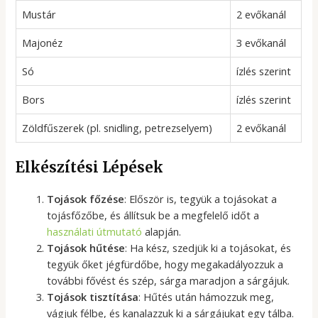
Mustár
2 evőkanál
Majonéz
3 evőkanál
Só
ízlés szerint
Bors
ízlés szerint
Zöldfűszerek (pl. snidling, petrezselyem)
2 evőkanál
Elkészítési Lépések
Tojások főzése
: Először is, tegyük a tojásokat a
tojásfőzőbe, és állítsuk be a megfelelő időt a
használati útmutató
alapján.
Tojások hűtése
: Ha kész, szedjük ki a tojásokat, és
tegyük őket jégfürdőbe, hogy megakadályozzuk a
további fővést és szép, sárga maradjon a sárgájuk.
Tojások tisztítása
: Hűtés után hámozzuk meg,
vágjuk félbe, és kanalazzuk ki a sárgájukat egy tálba.