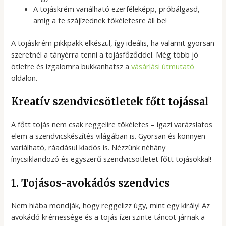
A tojáskrém variálható ezerféleképp, próbálgasd,
amíg a te szájízednek tökéletesre áll be!
A tojáskrém pikkpakk elkészül, így ideális, ha valamit gyorsan
szeretnél a tányérra tenni a tojásfőződdel. Még több jó
ötletre és izgalomra bukkanhatsz a
vásárlási útmutató
oldalon.
Kreatív szendvicsötletek főtt tojással
A főtt tojás nem csak reggelire tökéletes – igazi varázslatos
elem a szendvicskészítés világában is. Gyorsan és könnyen
variálható, ráadásul kiadós is. Nézzünk néhány
ínycsiklandozó és egyszerű szendvicsötletet főtt tojásokkal!
1. Tojásos-avokádós szendvics
Nem hiába mondják, hogy reggelizz úgy, mint egy király! Az
avokádó krémessége és a tojás ízei szinte táncot járnak a