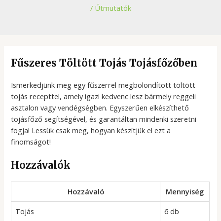
/
Útmutatók
Fűszeres Töltött Tojás Tojásfőzőben
Ismerkedjünk meg egy fűszerrel megbolondított töltött
tojás recepttel, amely igazi kedvenc lesz bármely reggeli
asztalon vagy vendégségben. Egyszerűen elkészíthető
tojásfőző segítségével, és garantáltan mindenki szeretni
fogja! Lessük csak meg, hogyan készítjük el ezt a
finomságot!
Hozzávalók
Hozzávaló
Mennyiség
Tojás
6 db