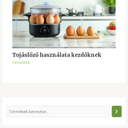
Tojásfőző használata kezdőknek
Útmutatók
S
e
a