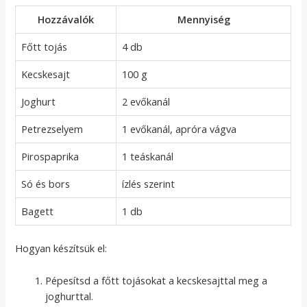
Hozzávalók
Mennyiség
Főtt tojás
4 db
Kecskesajt
100 g
Joghurt
2 evőkanál
Petrezselyem
1 evőkanál, apróra vágva
Pirospaprika
1 teáskanál
Só és bors
ízlés szerint
Bagett
1 db
Hogyan készítsük el:
Pépesítsd a főtt tojásokat a kecskesajttal meg a
joghurttal.