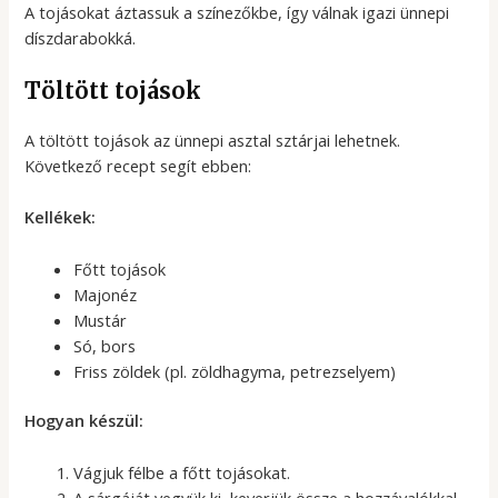
A tojásokat áztassuk a színezőkbe, így válnak igazi ünnepi
díszdarabokká.
Töltött tojások
A töltött tojások az ünnepi asztal sztárjai lehetnek.
Következő recept segít ebben:
Kellékek:
Főtt tojások
Majonéz
Mustár
Só, bors
Friss zöldek (pl. zöldhagyma, petrezselyem)
Hogyan készül:
Vágjuk félbe a főtt tojásokat.
A sárgáját vegyük ki, keverjük össze a hozzávalókkal.