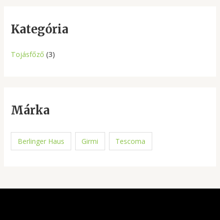
r
c
Kategória
h
Tojásfőző
(3)
Márka
Berlinger Haus
Girmi
Tescoma