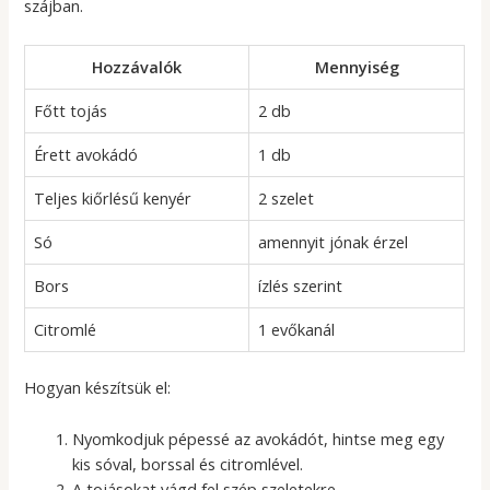
szájban.
Hozzávalók
Mennyiség
Főtt tojás
2 db
Érett avokádó
1 db
Teljes kiőrlésű kenyér
2 szelet
Só
amennyit jónak érzel
Bors
ízlés szerint
Citromlé
1 evőkanál
Hogyan készítsük el:
Nyomkodjuk pépessé az avokádót, hintse meg egy
kis sóval, borssal és citromlével.
A tojásokat vágd fel szép szeletekre.