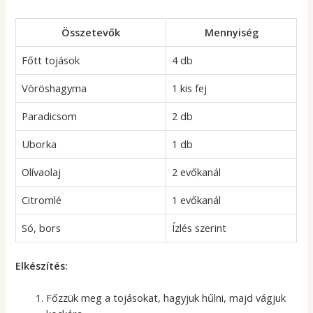
Összetevők
Mennyiség
Főtt tojások
4 db
Vöröshagyma
1 kis fej
Paradicsom
2 db
Uborka
1 db
Olívaolaj
2 evőkanál
Citromlé
1 evőkanál
Só, bors
Ízlés szerint
Elkészítés:
Főzzük meg a tojásokat, hagyjuk hűlni, majd vágjuk