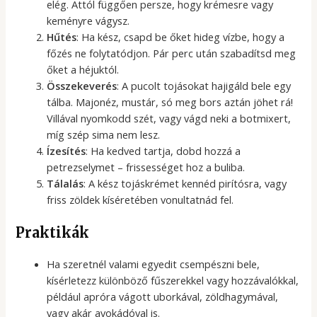
elég. Attól függően persze, hogy krémesre vagy
keményre vágysz.
Hűtés
: Ha kész, csapd be őket hideg vízbe, hogy a
főzés ne folytatódjon. Pár perc után szabadítsd meg
őket a héjuktól.
Összekeverés
: A pucolt tojásokat hajigáld bele egy
tálba. Majonéz, mustár, só meg bors aztán jöhet rá!
Villával nyomkodd szét, vagy vágd neki a botmixert,
míg szép sima nem lesz.
Ízesítés
: Ha kedved tartja, dobd hozzá a
petrezselymet – frissességet hoz a buliba.
Tálalás
: A kész tojáskrémet kennéd pirítósra, vagy
friss zöldek kíséretében vonultatnád fel.
Praktikák
Ha szeretnél valami egyedit csempészni bele,
kísérletezz különböző fűszerekkel vagy hozzávalókkal,
például apróra vágott uborkával, zöldhagymával,
vagy akár avokádóval is.