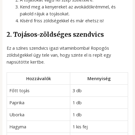
Kend meg a kenyereket az avokádókrémmel, és
pakold rájuk a tojásokat.
Kísérd friss zöldségekkel és már ehetsz is!
2. Tojásos-zöldséges szendvics
Ez a színes szendvics igazi vitaminbomba! Ropogós
zöldségekkel úgy tele van, hogy szinte el is repít egy
napsütötte kertbe.
Hozzávalók
Mennyiség
Főtt tojás
3 db
Paprika
1 db
Uborka
1 db
Hagyma
1 kis fej