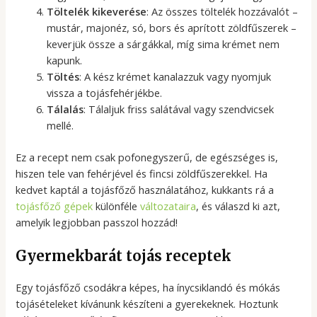
Töltelék kikeverése
: Az összes töltelék hozzávalót –
mustár, majonéz, só, bors és aprított zöldfűszerek –
keverjük össze a sárgákkal, míg sima krémet nem
kapunk.
Töltés
: A kész krémet kanalazzuk vagy nyomjuk
vissza a tojásfehérjékbe.
Tálalás
: Tálaljuk friss salátával vagy szendvicsek
mellé.
Ez a recept nem csak pofonegyszerű, de egészséges is,
hiszen tele van fehérjével és fincsi zöldfűszerekkel. Ha
kedvet kaptál a tojásfőző használatához, kukkants rá a
tojásfőző gépek
különféle
változataira
, és válaszd ki azt,
amelyik legjobban passzol hozzád!
Gyermekbarát tojás receptek
Egy tojásfőző csodákra képes, ha ínycsiklandó és mókás
tojásételeket kívánunk készíteni a gyerekeknek. Hoztunk