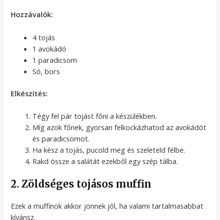
Hozzávalók:
4 tojás
1 avokádó
1 paradicsom
Só, bors
Elkészítés:
Tégy fel pár tojást főni a készülékben.
Míg azok főnek, gyorsan felkockázhatod az avokádót
és paradicsomot.
Ha kész a tojás, pucold meg és szeleteld félbe.
Rakd össze a salátát ezekből egy szép tálba.
2. Zöldséges tojásos muffin
Ezek a muffinok akkor jönnek jól, ha valami tartalmasabbat
kívánsz.