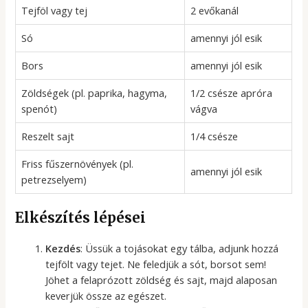
Tejföl vagy tej
2 evőkanál
Só
amennyi jól esik
Bors
amennyi jól esik
Zöldségek (pl. paprika, hagyma,
1/2 csésze apróra
spenót)
vágva
Reszelt sajt
1/4 csésze
Friss fűszernövények (pl.
amennyi jól esik
petrezselyem)
Elkészítés lépései
Kezdés
: Üssük a tojásokat egy tálba, adjunk hozzá
tejfölt vagy tejet. Ne feledjük a sót, borsot sem!
Jöhet a felaprózott zöldség és sajt, majd alaposan
keverjük össze az egészet.