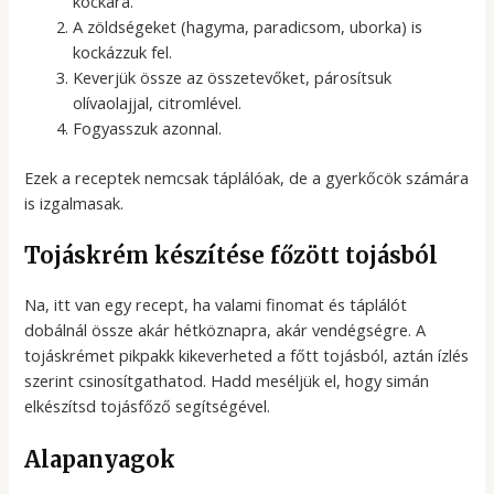
kockára.
A zöldségeket (hagyma, paradicsom, uborka) is
kockázzuk fel.
Keverjük össze az összetevőket, párosítsuk
olívaolajjal, citromlével.
Fogyasszuk azonnal.
Ezek a receptek nemcsak táplálóak, de a gyerkőcök számára
is izgalmasak.
Tojáskrém készítése főzött tojásból
Na, itt van egy recept, ha valami finomat és táplálót
dobálnál össze akár hétköznapra, akár vendégségre. A
tojáskrémet pikpakk kikeverheted a főtt tojásból, aztán ízlés
szerint csinosítgathatod. Hadd meséljük el, hogy simán
elkészítsd tojásfőző segítségével.
Alapanyagok