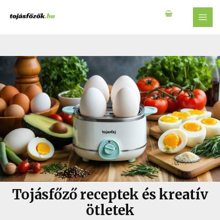
Skip
to
MAI
content
MEN
Tojásfőző receptek és kreatív
ötletek