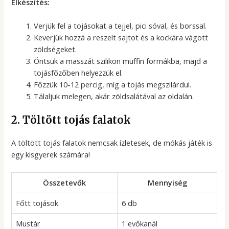
Elkészítés:
Verjük fel a tojásokat a tejjel, pici sóval, és borssal.
Keverjük hozzá a reszelt sajtot és a kockára vágott
zöldségeket.
Öntsük a masszát szilikon muffin formákba, majd a
tojásfőzőben helyezzük el.
Főzzük 10-12 percig, míg a tojás megszilárdul.
Tálaljuk melegen, akár zöldsalátával az oldalán.
2. Töltött tojás falatok
A töltött tojás falatok nemcsak ízletesek, de mókás játék is
egy kisgyerek számára!
Összetevők
Mennyiség
Főtt tojások
6 db
Mustár
1 evőkanál